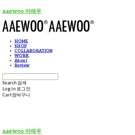
aaewoo 아애우
HOME
SHOP
COLLABORATION
WORK
About
Review
Search
검색
Log In
로그인
Cart
장바구니
aaewoo 아애우