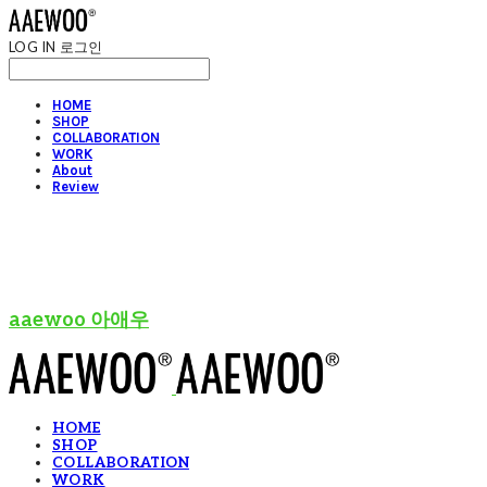
LOG IN
로그인
HOME
SHOP
COLLABORATION
WORK
About
Review
aaewoo 아애우
HOME
SHOP
COLLABORATION
WORK