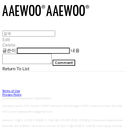
Edit
Delete
글쓴이
내용
Comment
Return To List
Terms of Use
Privacy Policy
Confirm Entrepreneur Information
Company Name: 마치 | Owner: 아애우 | Personal Info Manager: 아애우 | Phone Number: 010-2138-
1013 | Email: aaewoo.official@gmail.com
Address: 서울시 서대문구 응암로 11, 가동 3층 마치(북가좌동, 연희빌딩) | Business Registration
Number:
503-51-60912
| Business License:
제 2022-서울서대문구- 2018 호
| Hosting by sixshop