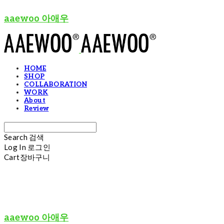
aaewoo 아애우
HOME
SHOP
COLLABORATION
WORK
About
Review
Search
검색
Log In
로그인
Cart
장바구니
aaewoo 아애우