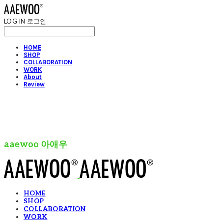
LOG IN
로그인
HOME
SHOP
COLLABORATION
WORK
About
Review
aaewoo 아애우
HOME
SHOP
COLLABORATION
WORK