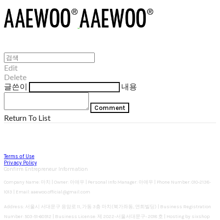
Edit
Delete
글쓴이
내용
Comment
Return To List
Terms of Use
Privacy Policy
Confirm Entrepreneur Information
Company Name: 마치 | Owner: 아애우 | Personal Info Manager: 아애우 | Phone Number: 010-2138-
1013 | Email: aaewoo.official@gmail.com
Address: 서울시 서대문구 응암로 11, 가동 3층 마치(북가좌동, 연희빌딩) | Business Registration
Number:
503-51-60912
| Business License:
제 2022-서울서대문구- 2018 호
| Hosting by sixshop