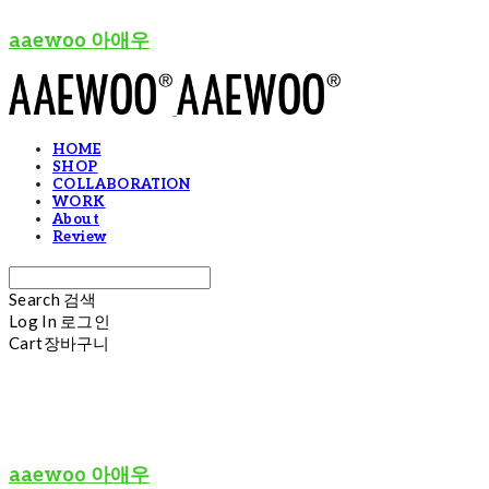
aaewoo 아애우
HOME
SHOP
COLLABORATION
WORK
About
Review
Search
검색
Log In
로그인
Cart
장바구니
aaewoo 아애우