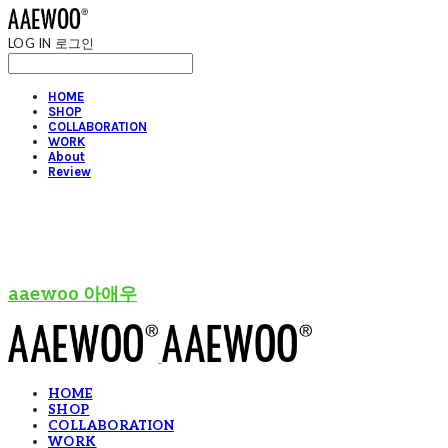
LOG IN
로그인
HOME
SHOP
COLLABORATION
WORK
About
Review
aaewoo 아애우
HOME
SHOP
COLLABORATION
WORK