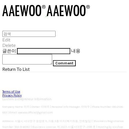
Edit
Delete
글쓴이
내용
Comment
Return To List
Terms of Use
Privacy Policy
Confirm Entrepreneur Information
Company Name: 마치 | Owner: 아애우 | Personal Info Manager: 아애우 | Phone Number: 010-2138-
1013 | Email: aaewoo.official@gmail.com
Address: 서울시 서대문구 응암로 11, 가동 3층 마치(북가좌동, 연희빌딩) | Business Registration
Number:
503-51-60912
| Business License:
제 2022-서울서대문구- 2018 호
| Hosting by sixshop