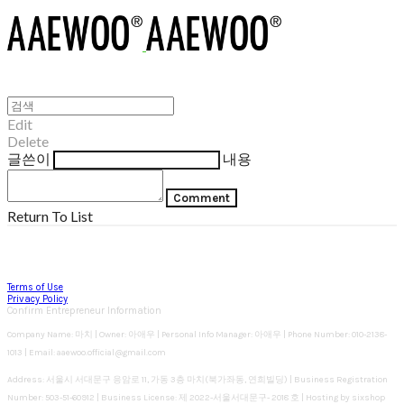
Edit
Delete
글쓴이
내용
Comment
Return To List
Terms of Use
Privacy Policy
Confirm Entrepreneur Information
Company Name: 마치 | Owner: 아애우 | Personal Info Manager: 아애우 | Phone Number: 010-2138-
1013 | Email: aaewoo.official@gmail.com
Address: 서울시 서대문구 응암로 11, 가동 3층 마치(북가좌동, 연희빌딩) | Business Registration
Number:
503-51-60912
| Business License:
제 2022-서울서대문구- 2018 호
| Hosting by sixshop