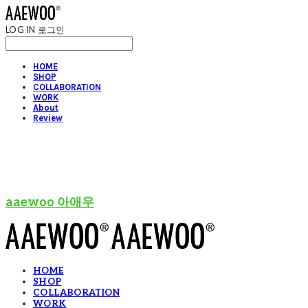
LOG IN
로그인
HOME
SHOP
COLLABORATION
WORK
About
Review
aaewoo 아애우
HOME
SHOP
COLLABORATION
WORK