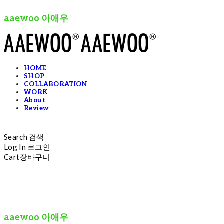
aaewoo 아애우
HOME
SHOP
COLLABORATION
WORK
About
Review
Search
검색
Log In
로그인
Cart
장바구니
aaewoo 아애우