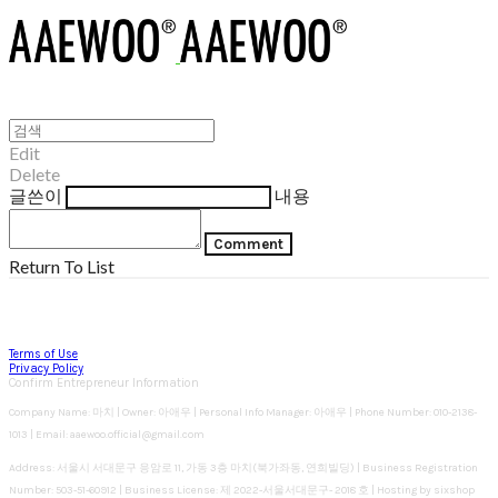
Edit
Delete
글쓴이
내용
Comment
Return To List
Terms of Use
Privacy Policy
Confirm Entrepreneur Information
Company Name: 마치 | Owner: 아애우 | Personal Info Manager: 아애우 | Phone Number: 010-2138-
1013 | Email: aaewoo.official@gmail.com
Address: 서울시 서대문구 응암로 11, 가동 3층 마치(북가좌동, 연희빌딩) | Business Registration
Number:
503-51-60912
| Business License:
제 2022-서울서대문구- 2018 호
| Hosting by sixshop