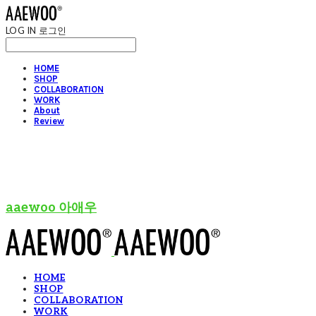
LOG IN
로그인
HOME
SHOP
COLLABORATION
WORK
About
Review
aaewoo 아애우
HOME
SHOP
COLLABORATION
WORK