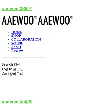
aaewoo 아애우
HOME
SHOP
COLLABORATION
WORK
About
Review
Search
검색
Log In
로그인
Cart
장바구니
aaewoo 아애우